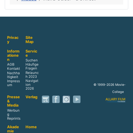
Privac
Site
y
Map
Inform
Servic
atione
e
n
Suchen
AGB
Häufige
Fragen
Kontakt
Relaunc
Nachha
h 2023
ltigkeit
Navigat
Impress
ion
© 1999-2026 Movie-
um
2026
College
Presse
Verlag
&
Media
Werbun
g
Reprints
Akade
Home
mie