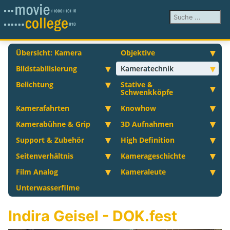
Suchen ...
Übersicht: Kamera
Objektive
Bildstabilisierung
Kameratechnik
Belichtung
Stative &
Schwenkköpfe
Kamerafahrten
Knowhow
Kamerabühne & Grip
3D Aufnahmen
Support & Zubehör
High Definition
Seitenverhältnis
Kamerageschichte
Film Analog
Kameraleute
Unterwasserfilme
Indira Geisel - DOK.fest