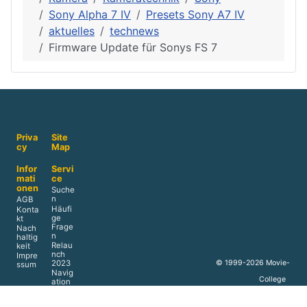
Sony Alpha 7 IV
Presets Sony A7 IV
aktuelles
technews
Firmware Update für Sonys FS 7
Priva
Site
cy
Map
Infor
Servi
mati
ce
onen
Suche
n
AGB
Häufi
Konta
ge
kt
Frage
Nach
n
haltig
Relau
keit
nch
Impre
© 1999-2026 Movie-
2023
ssum
Navig
College
ation
2026