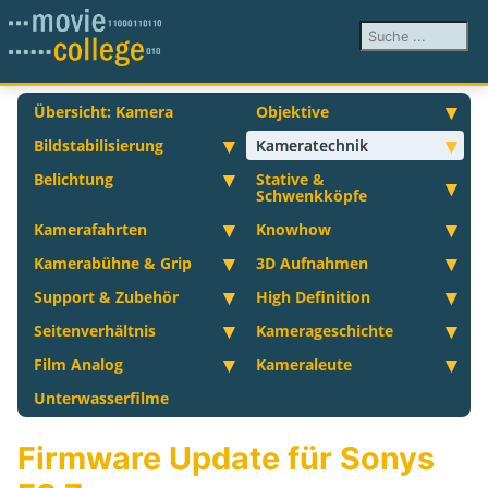
Suchen ...
Übersicht: Kamera
Objektive
Bildstabilisierung
Kameratechnik
Belichtung
Stative &
Schwenkköpfe
Kamerafahrten
Knowhow
Kamerabühne & Grip
3D Aufnahmen
Support & Zubehör
High Definition
Seitenverhältnis
Kamerageschichte
Film Analog
Kameraleute
Unterwasserfilme
Firmware Update für Sonys