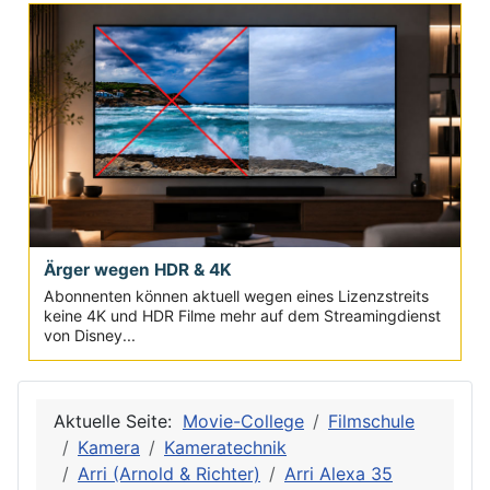
Ärger wegen HDR & 4K
Abonnenten können aktuell wegen eines Lizenzstreits
keine 4K und HDR Filme mehr auf dem Streamingdienst
von Disney...
Aktuelle Seite:
Movie-College
Filmschule
Kamera
Kameratechnik
Arri (Arnold & Richter)
Arri Alexa 35