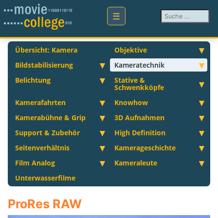
Suchen ...
Übersicht: Kamera
Objektive
Bildstabilisierung
Kameratechnik
Belichtung
Stative &
Schwenkköpfe
Kamerafahrten
Knowhow
Kamerabühne & Grip
3D Aufnahmen
Support & Zubehör
High Definition
Seitenverhältnis
Kamerageschichte
Film Analog
Kameraleute
Unterwasserfilme
ProRes RAW