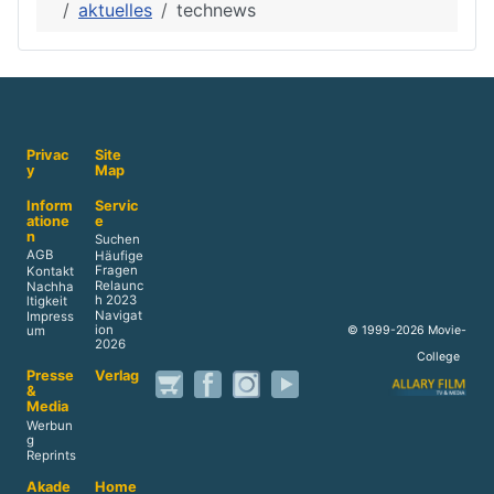
aktuelles
technews
Privac
Site
y
Map
Inform
Servic
atione
e
n
Suchen
AGB
Häufige
Fragen
Kontakt
Relaunc
Nachha
h 2023
ltigkeit
Navigat
Impress
ion
© 1999-2026 Movie-
um
2026
College
Presse
Verlag
&
Media
Werbun
g
Reprints
Akade
Home