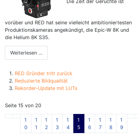
Die Zeit der Gerüchte ist
vorüber und RED hat seine vielleicht ambitioniertesten
Produktionskameras angekündigt, die Epic-W 8K und
die Helium 8K S35.
Weiterlesen …
RED Gründer tritt zurück
Reduzierte Bildqualität
Rekorder-Update mit LUTs
Seite 15 von 20
1
1
1
1
1
1
1
1
1
1
0
1
2
3
4
5
6
7
8
9