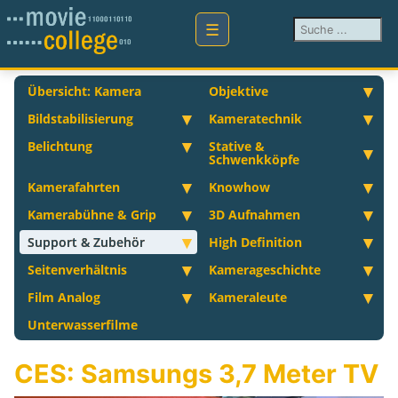
Suchen ...
Übersicht: Kamera
Objektive
Bildstabilisierung
Kameratechnik
Belichtung
Stative &
Schwenkköpfe
Kamerafahrten
Knowhow
Kamerabühne & Grip
3D Aufnahmen
Support & Zubehör
High Definition
Seitenverhältnis
Kamerageschichte
Film Analog
Kameraleute
Unterwasserfilme
CES: Samsungs 3,7 Meter TV