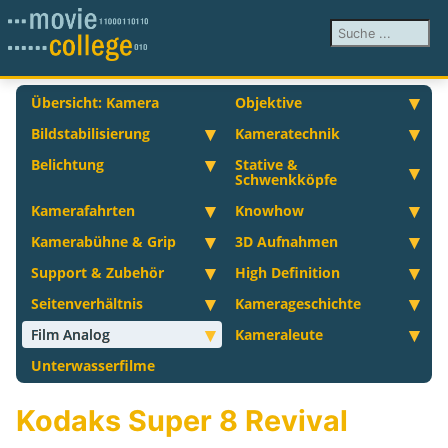
Suchen ...
Übersicht: Kamera
Objektive
Bildstabilisierung
Kameratechnik
Belichtung
Stative &
Schwenkköpfe
Kamerafahrten
Knowhow
Kamerabühne & Grip
3D Aufnahmen
Support & Zubehör
High Definition
Seitenverhältnis
Kamerageschichte
Film Analog
Kameraleute
Unterwasserfilme
Kodaks Super 8 Revival