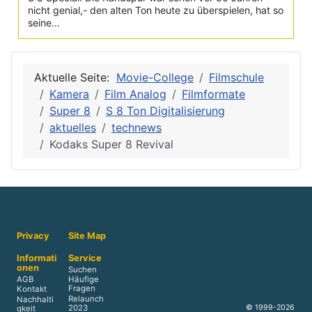
nicht genial,- den alten Ton heute zu überspielen, hat so
seine...
Aktuelle Seite:
Movie-College
Filmschule
Kamera
Film Analog
Filmformate
Super 8
S 8 Ton Digitalisierung
aktuelles
technews
Kodaks Super 8 Revival
Privacy
Site Map
Informati
Service
onen
Suchen
AGB
Häufige
Fragen
Kontakt
Relaunch
Nachhalti
© 1999-2026
2023
gkeit