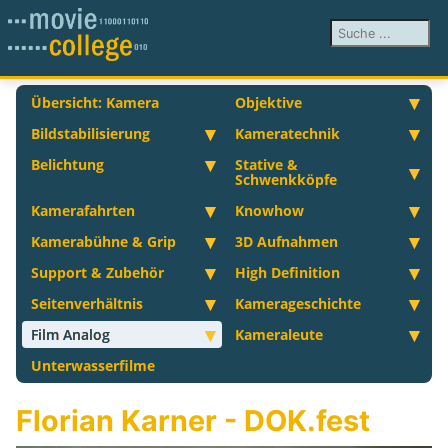
Suchen ...
Übersicht: Kamera
Objektive
Bildstabilisierung
Kameratechnik
Belichtung
Stative &
Schwenkköpfe
Kamerafahrten
Knowhow
Kamerabühne & Grip
3D Aufnahmen
Support & Zubehör
High Definition
Seitenverhältnis
Kamerageschichte
Film Analog
Kameraleute
Unterwasserfilme
Florian Karner - DOK.fest