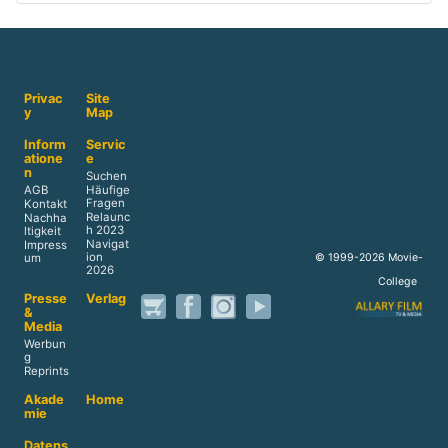
Privac
Site
y
Map
Inform
Servic
atione
e
n
Suchen
AGB
Häufige
Fragen
Kontakt
Relaunc
Nachha
h 2023
ltigkeit
Navigat
Impress
ion
© 1999-2026 Movie-
um
2026
College
Presse
Verlag
&
Media
Werbun
g
Reprints
Akade
Home
mie
Datens