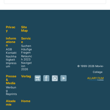
Privac
Site
y
Map
Inform
Servic
atione
e
n
Suchen
AGB
Häufige
Fragen
Kontakt
Relaunc
Nachha
h 2023
ltigkeit
Navigat
Impress
ion
© 1999-2026 Movie-
um
2026
College
Presse
Verlag
&
Media
Werbun
g
Reprints
Akade
Home
mie