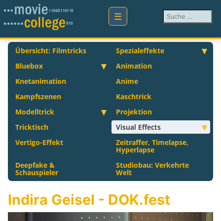
Suchen ...
Übersicht: Filmtricks
Spezialeffekte
Bluebox
Animation
Knetanimation
Anime
Kampfszenen
Kaschtrick
Modelltrick
Projektion
Tricktisch
Visual Effects
Vertigo-Effekt
Zeitraffer, Timelapse,
Hyperlapse
Deepfake &
Studiobau: Verkehrte
Schauspieler
Welt
Indira Geisel - DOK.fest