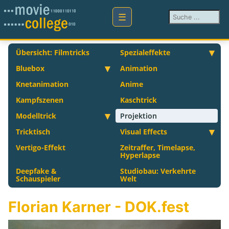
Suchen ...
Übersicht: Filmtricks
Spezialeffekte
Bluebox
Animation
Knetanimation
Anime
Kampfszenen
Kaschtrick
Modelltrick
Projektion
Tricktisch
Visual Effects
Vertigo-Effekt
Zeitraffer, Timelapse,
Hyperlapse
Deepfake &
Studiobau: Verkehrte
Schauspieler
Welt
Florian Karner - DOK.fest