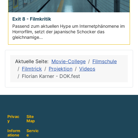
Exit 8 - Filmkritik
Passend zum aktuellen Hype um Internetphänomene im
Horrorfilm, setzt der japanische Schocker das
gleichnamige...
Aktuelle Seite:
Movie-College
Filmschule
Filmtrick
Projektion
Videos
Florian Karner - DOK.fest
Privac
Site
y
Map
Inform
Servic
atione
e