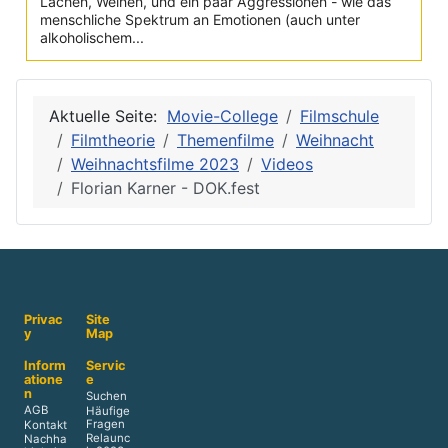
Lachen, Weinen, und ein paar Aggressionen - wie das
menschliche Spektrum an Emotionen (auch unter
alkoholischem...
Aktuelle Seite:
Movie-College
Filmschule
Filmtheorie
Themenfilme
Weihnacht
Weihnachtsfilme 2023
Videos
Florian Karner - DOK.fest
Privac
Site
y
Map
Inform
Servic
atione
e
n
Suchen
AGB
Häufige
Fragen
Kontakt
Relaunc
Nachha