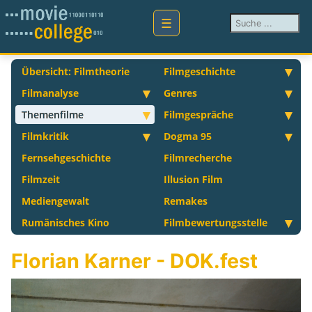
Suchen ...
Übersicht: Filmtheorie
Filmgeschichte
Filmanalyse
Genres
Themenfilme
Filmgespräche
Filmkritik
Dogma 95
Fernsehgeschichte
Filmrecherche
Filmzeit
Illusion Film
Mediengewalt
Remakes
Rumänisches Kino
Filmbewertungsstelle
Florian Karner - DOK.fest