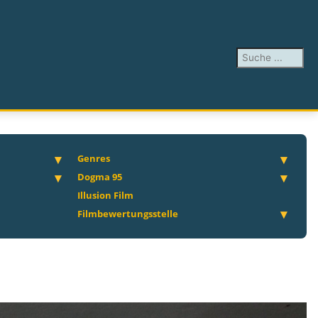
Suchen ...
Genres
Dogma 95
Illusion Film
Filmbewertungsstelle