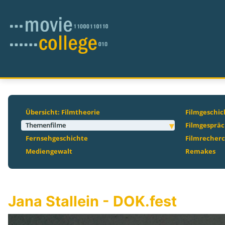
Übersicht: Filmtheorie
Filmgeschic
Themenfilme
Filmgesprä
Fernsehgeschichte
Filmrecher
Mediengewalt
Remakes
Jana Stallein - DOK.fest