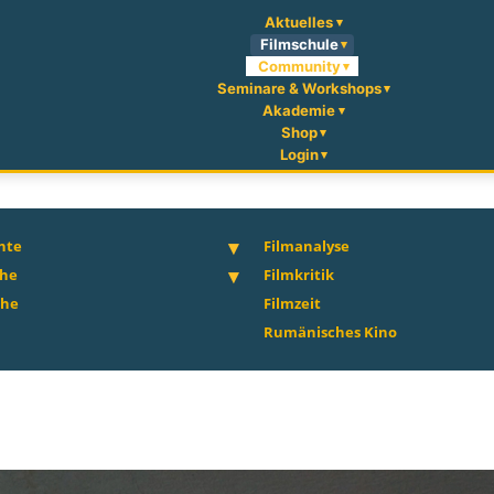
Aktuelles
Filmschule
Community
Seminare & Workshops
Akademie
Shop
Login
hte
Filmanalyse
che
Filmkritik
che
Filmzeit
Rumänisches Kino