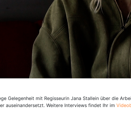
 Gelegenheit mit Regisseurin Jana Stallein über die Arbe
r auseinandersetzt. Weitere Interviews findet Ihr im
Videob