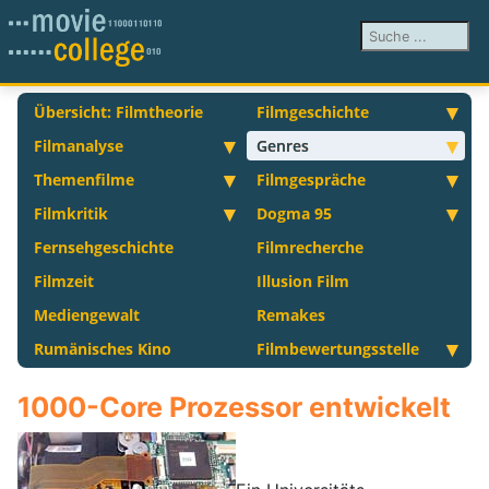
Suchen ...
Übersicht: Filmtheorie
Filmgeschichte
Filmanalyse
Genres
Themenfilme
Filmgespräche
Filmkritik
Dogma 95
Fernsehgeschichte
Filmrecherche
Filmzeit
Illusion Film
Mediengewalt
Remakes
Rumänisches Kino
Filmbewertungsstelle
1000-Core Prozessor entwickelt