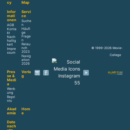
cy
Map
Infor
Servi
mati
ce
onen
Suche
n
AGB
Häufi
Konta
ge
kt
Frage
Nach
n
haltig
Relau
keit
nch
© 1999-2026 Movie-
Impre
2023
ssum
College
Navig
ation
2026
Pres
Verla
se &
g
Medi
a
Werb
ung
Repri
nts
Akad
Hom
emie
e
Date
nsch