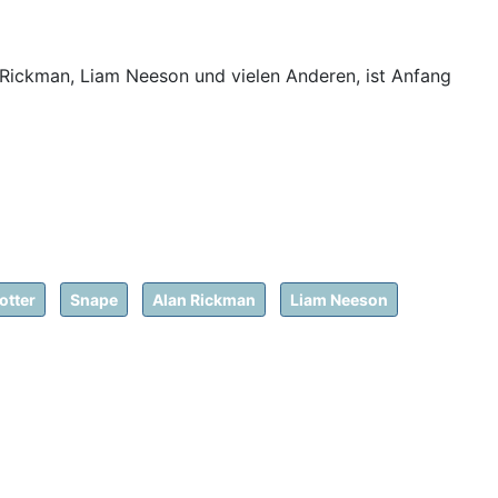
Rickman, Liam Neeson und vielen Anderen, ist Anfang
otter
Snape
Alan Rickman
Liam Neeson