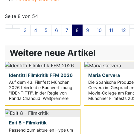
Seite 8 von 54
3
4
5
6
7
8
9
10
11
12
Weitere neue Artikel
Identitti Filmkritik FFM 2026
Maria Cervera
Auf dem 43. Filmfest München
Die Spanische Produze
2026 feierte die Buchverfilmung
Cervera im Gespräch m
"IDENTITTI", in der Regie von
Movie-College am Ran
Randa Chahoud, Weltpremiere
Münchner Filmfests 2
Exit 8 - Filmkritik
Passend zum aktuellen Hype um