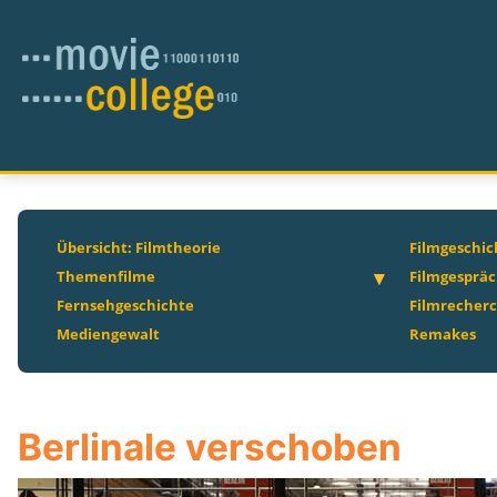
Übersicht: Filmtheorie
Filmgeschic
Themenfilme
Filmgesprä
Fernsehgeschichte
Filmrecher
Mediengewalt
Remakes
Berlinale verschoben