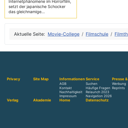
Internetphänomene im Horrorfilm,
setzt der japanische Schocker
das gleichnamige...
Aktuelle Seite:
Movie-College
Filmschule
Filmth
Privacy
Site Map
Informationen
Service
Presse &
AGB
Suchen
Werbung
Kontakt
Häufige Fragen
Reprints
Nachhaltigkeit
Relaunch 2023
Impressum
Navigation 2026
Verlag
Akademie
Home
Datenschutz