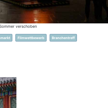
n Sommer verschoben
mmarkt
Filmwettbewerb
Branchentreff