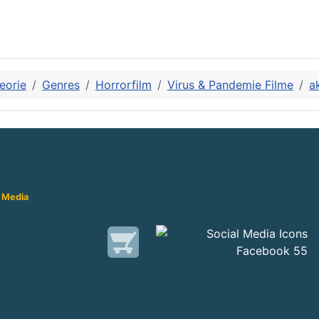
eorie
Genres
Horrorfilm
Virus & Pandemie Filme
a
 Media