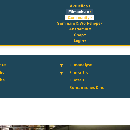
Aktuelles
Filmschule
Community
Seminare & Workshops
Akademie
Shop
Login
hte
Filmanalyse
che
Filmkritik
che
Filmzeit
Rumänisches Kino