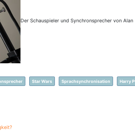
Der Schauspieler und Synchronsprecher von Alan 
onsprecher
Star Wars
Sprachsynchronisation
Harry P
keit?