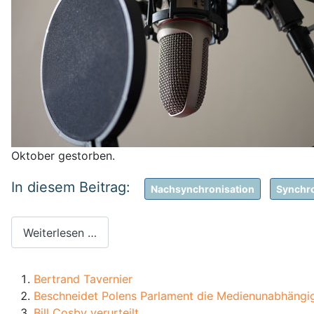
Oktober gestorben.
Nachsynchronisation
Synchr
Weiterlesen …
Bertrand Tavernier
Beschneidet Polens Parlament die Medienunabhängig
Bill Cosby verurteilt