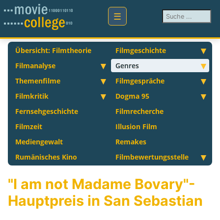
Suchen ...
Übersicht: Filmtheorie
Filmgeschichte
Filmanalyse
Genres
Themenfilme
Filmgespräche
Filmkritik
Dogma 95
Fernsehgeschichte
Filmrecherche
Filmzeit
Illusion Film
Mediengewalt
Remakes
Rumänisches Kino
Filmbewertungsstelle
"I am not Madame Bovary"-
Hauptpreis in San Sebastian