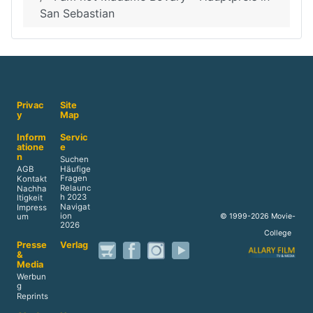
San Sebastian
Privac
Site
y
Map
Inform
Servic
atione
e
n
Suchen
AGB
Häufige
Fragen
Kontakt
Relaunc
Nachha
h 2023
ltigkeit
Navigat
Impress
ion
© 1999-2026 Movie-
um
2026
College
Presse
Verlag
&
Media
Werbun
g
Reprints