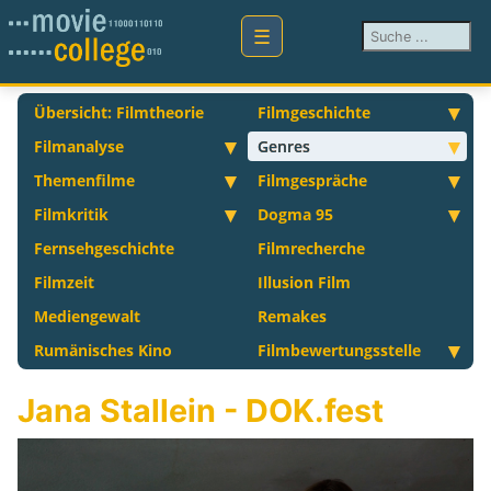
Suchen ...
Übersicht: Filmtheorie
Filmgeschichte
Filmanalyse
Genres
Themenfilme
Filmgespräche
Filmkritik
Dogma 95
Fernsehgeschichte
Filmrecherche
Filmzeit
Illusion Film
Mediengewalt
Remakes
Rumänisches Kino
Filmbewertungsstelle
Jana Stallein - DOK.fest