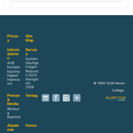
Privac
Site
y
Map
Inform
Servic
atione
e
n
Suchen
AGB
Häufige
Fragen
Kontakt
Relaunc
Nachha
h 2023
ltigkeit
Navigat
Impress
ion
© 1999-2026 Movie-
um
2026
College
Presse
Verlag
&
Media
Werbun
g
Reprints
Akade
Home
mie