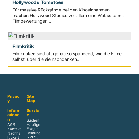
Hollywoods Tomatoes
Für massive Rückgänge bei den Kinoeinnahmen
machen Hollywood Studios vor allem eine Webseite mit
Filmbewertungen...
Filmkritik
Filmkritiken sind oft genau so spannend, wie die Filme
selbst, über die sie nachdenken...
Privac
Site
y
Map
Inform
Servic
atione
e
n
Suchen
AGB
Häufige
Fragen
Kontakt
Relaunc
Nachha
h 2023
ltigkeit