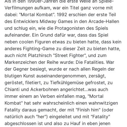
Als in den 1990er-Jahren die erste Welle an Spiele-
Verfilmungen aufkam, war ein Titel ganz vorne mit
dabei: "Mortal Kombat". 1992 erschien der erste Teil
des Entwicklers Midway Games in den Arcade-Hallen
und schlug ein, wie die Protagonisten des Spiels
aufeinander. Ein Grund dafür war, dass das Spiel
neben coolen Figuren etwas zu bieten hatte, dass kein
anderes Fighting-Game zu dieser Zeit zu bieten hatte,
auch nicht Platzhirsch "Street Fighter", und zum
Markenzeichen der Reihe wurde: Die Fatalities. War
der Gegner besiegt, wurde er nach allen Regeln der
blutigen Kunst auseinandergenommen, zersägt,
geröstet, filetiert, zu Tiefkühlgemüse gefrostet, zu
Chianti und Ackerbohnen angerichtet...was auch
immer einem an Verben einfallen mag, "Mortal
Kombat" hat sehr wahrscheinlich einen wahnwitzigen
Fatality daraus gemacht, der mit "Finish him" (oder
natürlich auch "her") eingeleitet und mit "Fatality"
abgeschlossen ist und also zu Hauf in eben jenen