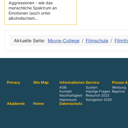
Aggressionen - wie das
menschliche Spektrum an
Emotionen (auch unter
alkoholischem...
Aktuelle Seite:
Movie-College
Filmschule
Filmth
Privacy
Site Map
Informationen
Service
Presse &
AGB
Suchen
Werbung
Kontakt
Häufige Fragen
Reprints
Nachhaltigkeit
Relaunch 2023
Impressum
Navigation 2026
Akademie
Home
Datenschutz