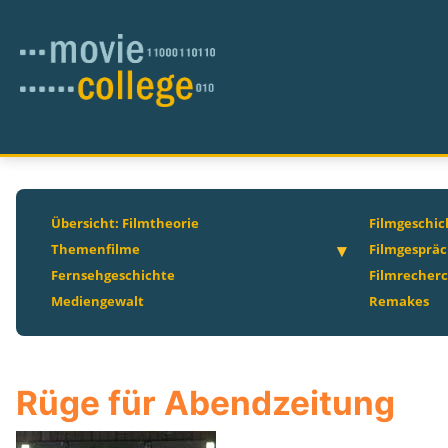
Übersicht: Filmtheorie
Filmgeschic
Themenfilme
Filmgesprä
Fernsehgeschichte
Filmrecher
Mediengewalt
Remakes
Rüge für Abendzeitung