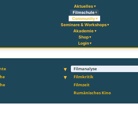
Aktuelles
Filmschule
Community
Seminare & Workshops
Akademie
Shop
Login
hte
Filmanalyse
che
Filmkritik
che
Filmzeit
Rumänisches Kino