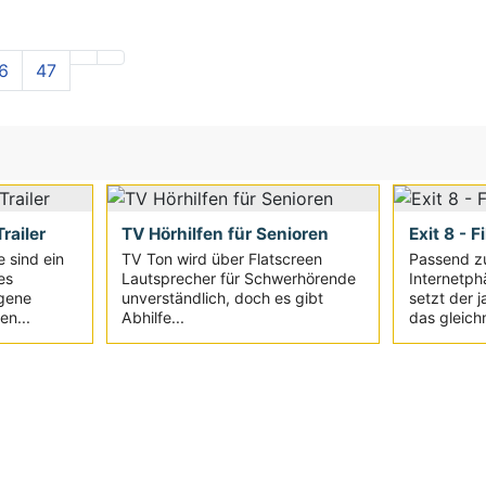
6
47
railer
TV Hörhilfen für Senioren
Exit 8 - F
e sind ein
TV Ton wird über Flatscreen
Passend z
es
Lautsprecher für Schwerhörende
Internetph
igene
unverständlich, doch es gibt
setzt der 
en...
Abhilfe...
das gleich