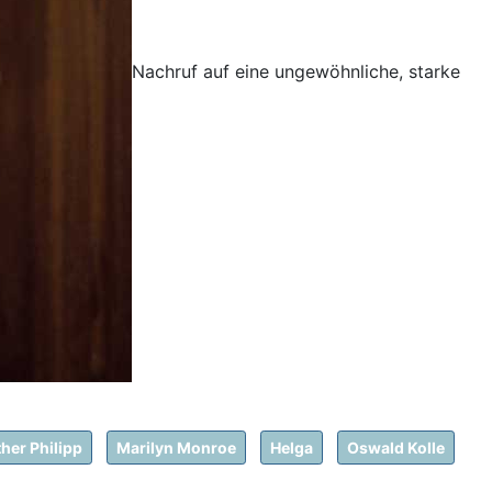
Nachruf auf eine ungewöhnliche, starke
her Philipp
Marilyn Monroe
Helga
Oswald Kolle