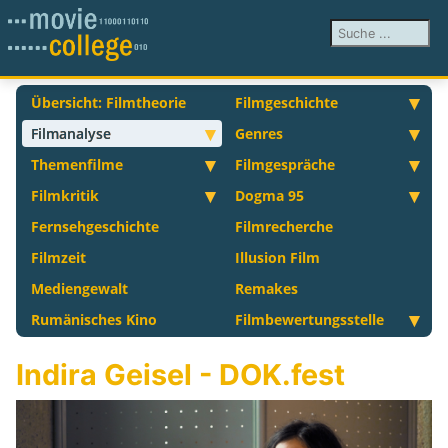
Suchen ...
Übersicht: Filmtheorie
Filmgeschichte
Filmanalyse
Genres
Themenfilme
Filmgespräche
Filmkritik
Dogma 95
Fernsehgeschichte
Filmrecherche
Filmzeit
Illusion Film
Mediengewalt
Remakes
Rumänisches Kino
Filmbewertungsstelle
Indira Geisel - DOK.fest