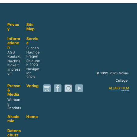
Privac
Site
y
Map
Inform
Servic
atione
e
n
Suchen
AGB
Häufige
Fragen
Kontakt
Relaunc
Nachha
h 2023
ltigkeit
Navigat
Impress
ion
© 1999-2026 Movie-
um
2026
College
Presse
Verlag
&
Media
Werbun
g
Reprints
Akade
Home
mie
Datens
chutz