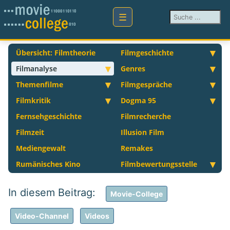
Suchen ...
Übersicht: Filmtheorie
Filmgeschichte
Filmanalyse
Genres
Themenfilme
Filmgespräche
Filmkritik
Dogma 95
Fernsehgeschichte
Filmrecherche
Filmzeit
Illusion Film
Mediengewalt
Remakes
Rumänisches Kino
Filmbewertungsstelle
Movie-College
Video-Channel
Videos