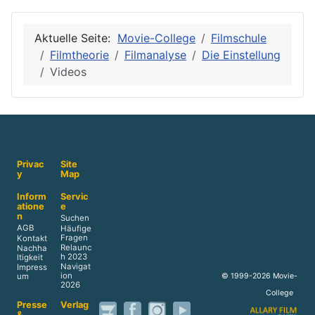
Aktuelle Seite:
Movie-College
Filmschule
Filmtheorie
Filmanalyse
Die Einstellung
Videos
Privac
Site
y
Map
Inform
Servic
atione
e
n
Suchen
AGB
Häufige
Fragen
Kontakt
Relaunc
Nachha
h 2023
ltigkeit
Navigat
Impress
ion
© 1999-2026 Movie-
um
2026
College
Presse
Verlag
&