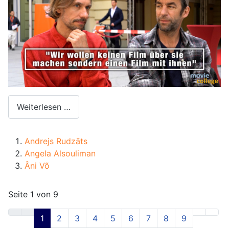
Weiterlesen …
Andrejs Rudzāts
Angela Alsouliman
Âni Võ
Seite 1 von 9
1
2
3
4
5
6
7
8
9