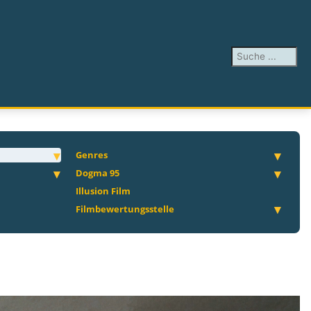
Suchen ...
Genres
Dogma 95
Illusion Film
Filmbewertungsstelle