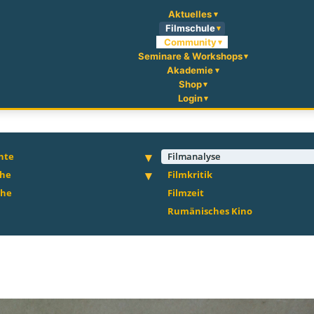
Aktuelles
Filmschule
Community
Seminare & Workshops
Akademie
Shop
Login
hte
Filmanalyse
che
Filmkritik
che
Filmzeit
Rumänisches Kino