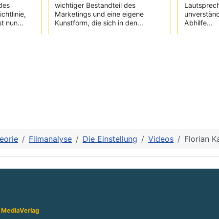
des
wichtiger Bestandteil des
Lautsprec
chtlinie,
Marketings und eine eigene
unverständ
t nun...
Kunstform, die sich in den...
Abhilfe...
eorie
Filmanalyse
Die Einstellung
Videos
Florian K
 Media
Verlag