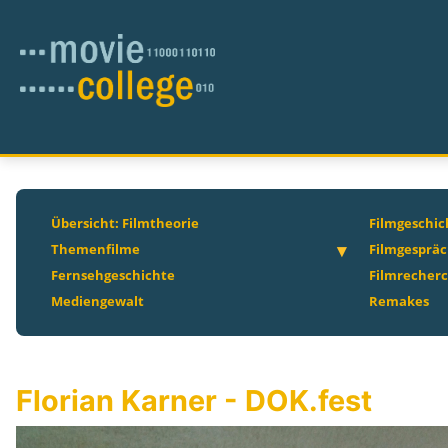
Übersicht: Filmtheorie
Filmgeschic
Themenfilme
Filmgesprä
Fernsehgeschichte
Filmrecher
Mediengewalt
Remakes
Florian Karner - DOK.fest