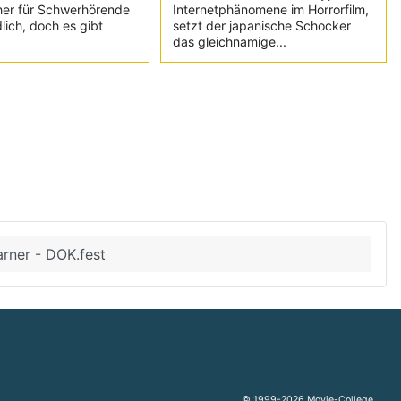
her für Schwerhörende
Internetphänomene im Horrorfilm,
lich, doch es gibt
setzt der japanische Schocker
das gleichnamige...
arner - DOK.fest
© 1999-2026 Movie-College