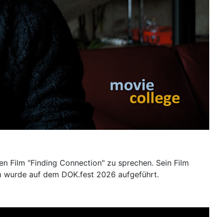
n Film "Finding Connection" zu sprechen. Sein Film
m wurde auf dem DOK.fest 2026 aufgeführt.