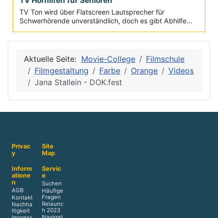
TV Hörhilfen für Senioren
TV Ton wird über Flatscreen Lautsprecher für
Schwerhörende unverständlich, doch es gibt Abhilfe...
Aktuelle Seite:
Movie-College
Filmschule
Filmgestaltung
Farbe
Orange
Videos
Jana Stallein - DOK.fest
Privac
Site
y
Map
Inform
Servic
atione
e
n
Suchen
AGB
Häufige
Fragen
Kontakt
Relaunc
Nachha
h 2023
ltigkeit
Navigat
Impress