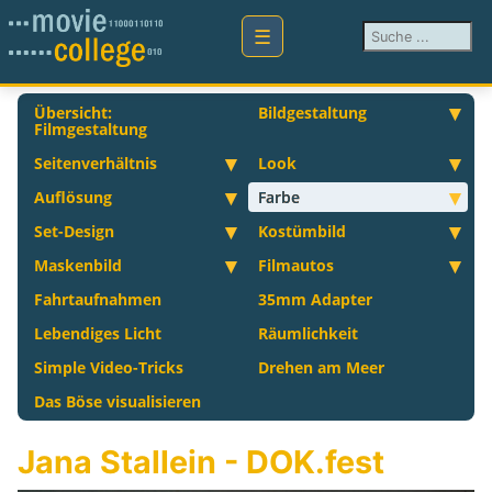
Suchen ...
Übersicht:
Bildgestaltung
Filmgestaltung
Seitenverhältnis
Look
Auflösung
Farbe
Set-Design
Kostümbild
Maskenbild
Filmautos
Fahrtaufnahmen
35mm Adapter
Lebendiges Licht
Räumlichkeit
Simple Video-Tricks
Drehen am Meer
Das Böse visualisieren
Jana Stallein - DOK.fest