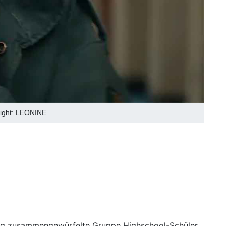
right: LEONINE
ällig zusammengewürfelte Gruppe Highschool-Schüler