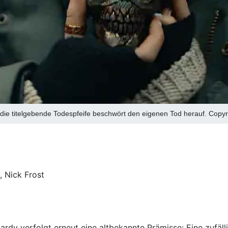
 die titelgebende Todespfeife beschwört den eigenen Tod herauf. Copy
, Nick Frost
Hardy verfolgt erneut eine altbekannte Prämisse: Eine zuf