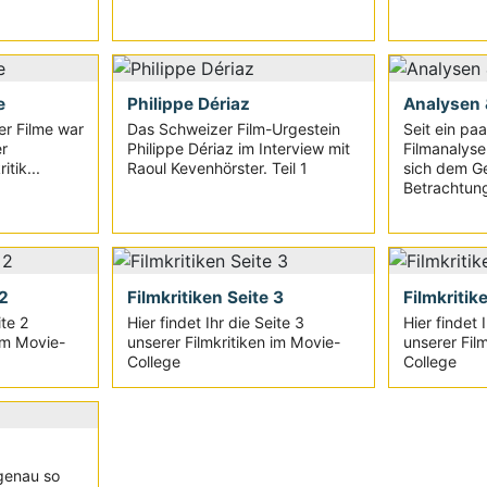
e
Philippe Dériaz
Analysen 
r Filme war
Das Schweizer Film-Urgestein
Seit ein pa
r
Philippe Dériaz im Interview mit
Filmanalyse 
tik...
Raoul Kevenhörster. Teil 1
sich dem G
Betrachtun
 2
Filmkritiken Seite 3
Filmkritik
ite 2
Hier findet Ihr die Seite 3
Hier findet 
 im Movie-
unserer Filmkritiken im Movie-
unserer Fil
College
College
 genau so