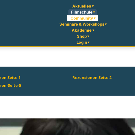
Aktuelles
Filmschule
Community
Seminare & Workshops
Akademie
Shop
Login
en Seite 1
Rezensionen Seite 2
nen-Seite-5