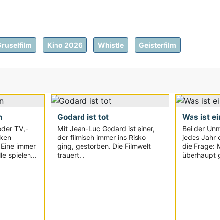
Gruselfilm
Kino 2026
Whistle
Geisterfilm
n
Godard ist tot
Was ist ei
oder TV,-
Mit Jean-Luc Godard ist einer,
Bei der Unm
iken
der filmisch immer ins Risko
jedes Jahr e
. Eine immer
ging, gestorben. Die Filmwelt
die Frage: 
e spielen...
trauert...
überhaupt g