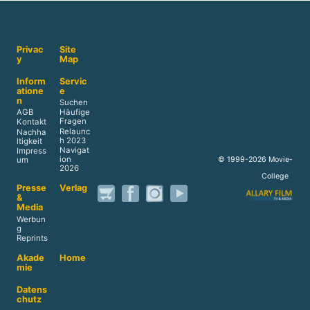
Privac
Site
y
Map
Inform
Servic
atione
e
n
Suchen
AGB
Häufige
Fragen
Kontakt
Relaunc
Nachha
h 2023
ltigkeit
Navigat
Impress
ion
© 1999-2026 Movie-
um
2026
College
Presse
Verlag
&
Media
Werbun
g
Reprints
Akade
Home
mie
Datens
chutz