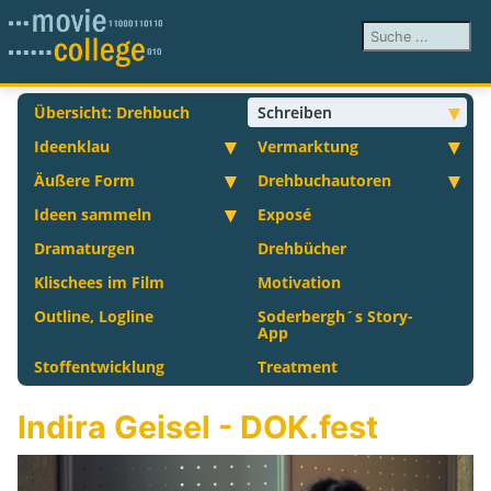
Suchen ...
Übersicht: Drehbuch
Schreiben
Ideenklau
Vermarktung
Äußere Form
Drehbuchautoren
Ideen sammeln
Exposé
Dramaturgen
Drehbücher
Klischees im Film
Motivation
Outline, Logline
Soderbergh´s Story-
App
Stoffentwicklung
Treatment
Indira Geisel - DOK.fest