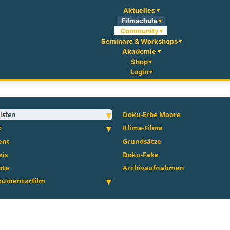
Aktuelles
Filmschule
Community
Seminare & Workshops
Akademie
Shop
Login
isten
Doku-Erbe Moore
x
Klima-Filme
ent
Grundsätze
eis
Doku-Fake
ote
Archivaufnahmen
okumentarfilm