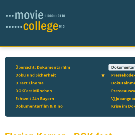
Übersicht: Dokumentarfilm
Dokumentar
Doku und Sicherheit
Pressekode
Direct Cinema
Dokutainm
DOKFest München
Presseausw
Echtzeit 24h Bayern
VJ Jobangeb
Dokumentarfilm & Kino
Krise im D