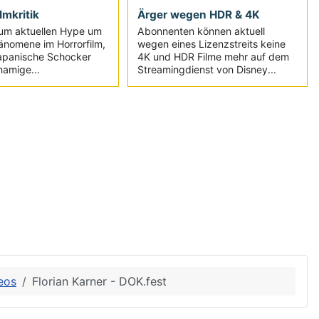
ilmkritik
Ärger wegen HDR & 4K
um aktuellen Hype um
Abonnenten können aktuell
änomene im Horrorfilm,
wegen eines Lizenzstreits keine
japanische Schocker
4K und HDR Filme mehr auf dem
namige...
Streamingdienst von Disney...
eos
Florian Karner - DOK.fest