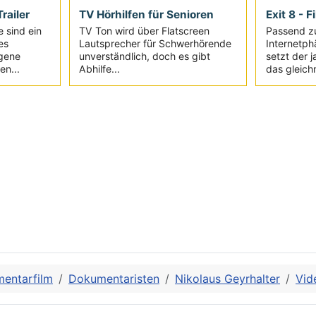
railer
TV Hörhilfen für Senioren
Exit 8 - F
e sind ein
TV Ton wird über Flatscreen
Passend z
es
Lautsprecher für Schwerhörende
Internetph
igene
unverständlich, doch es gibt
setzt der 
en...
Abhilfe...
das gleich
entarfilm
Dokumentaristen
Nikolaus Geyrhalter
Vid