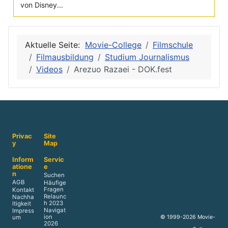
von Disney...
Aktuelle Seite:
Movie-College
Filmschule
Filmausbildung
Studium Journalismus
Videos
Arezuo Razaei - DOK.fest
Privac
Site
y
Map
Inform
Servic
atione
e
n
Suchen
AGB
Häufige
Fragen
Kontakt
Relaunc
Nachha
h 2023
ltigkeit
Navigat
Impress
ion
© 1999-2026 Movie-
um
2026