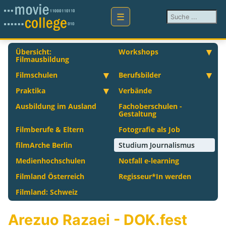
Suchen ...
Übersicht:
Workshops
Filmausbildung
Filmschulen
Berufsbilder
Praktika
Verbände
Ausbildung im Ausland
Fachoberschulen -
Gestaltung
Filmberufe & Eltern
Fotografie als Job
filmArche Berlin
Studium Journalismus
Medienhochschulen
Notfall e-learning
Filmland Österreich
Regisseur*In werden
Filmland: Schweiz
Arezuo Razaei - DOK.fest