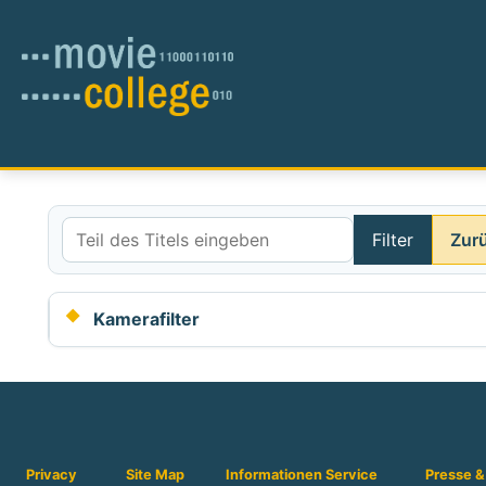
Filter
Zur
Teil des Titels eingeben
Kamerafilter
Privacy
Site Map
Informationen
Service
Presse &