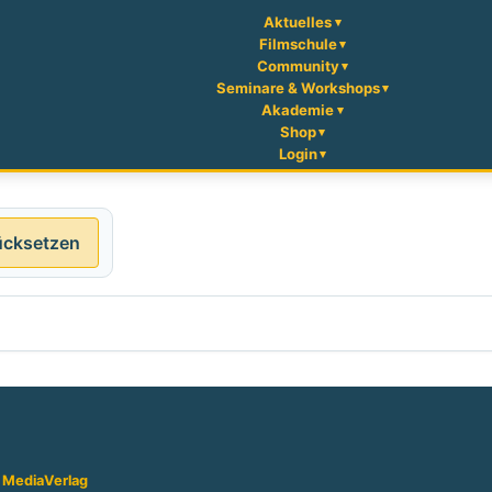
Aktuelles
Filmschule
Community
Seminare & Workshops
Akademie
Shop
Login
ücksetzen
 Media
Verlag