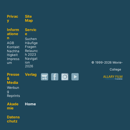
Privac
Site
y
Map
Inform
Servic
atione
e
n
Suchen
AGB
Häufige
Fragen
Kontakt
Relaunc
Nachha
h 2023
ltigkeit
Navigat
Impress
ion
© 1999-2026 Movie-
um
2026
College
Presse
Verlag
&
Media
Werbun
g
Reprints
Akade
Home
mie
Datens
chutz