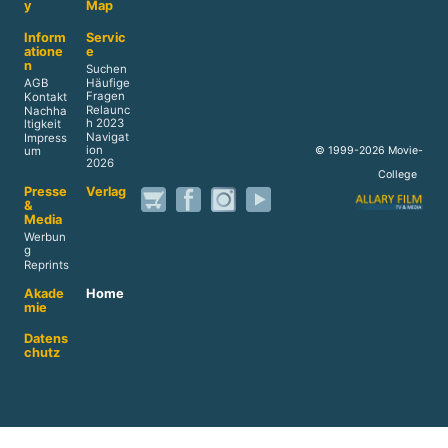
y
Map
Inform
Servic
atione
e
n
Suchen
AGB
Häufige
Fragen
Kontakt
Relaunc
Nachha
h 2023
ltigkeit
Navigat
Impress
ion
© 1999-2026 Movie-
um
2026
College
Presse
Verlag
&
Media
Werbun
g
Reprints
Akade
Home
mie
Datens
chutz