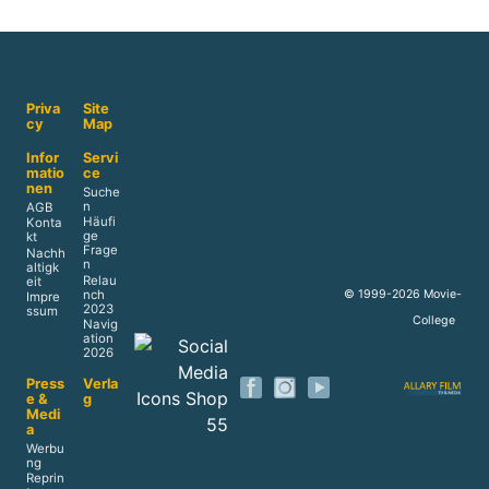
Priva
Site
cy
Map
Infor
Servi
matio
ce
nen
Suche
n
AGB
Häufi
Konta
ge
kt
Frage
Nachh
n
altigk
Relau
eit
nch
© 1999-2026 Movie-
Impre
2023
ssum
College
Navig
ation
2026
Press
Verla
e &
g
Medi
a
Werbu
ng
Reprin