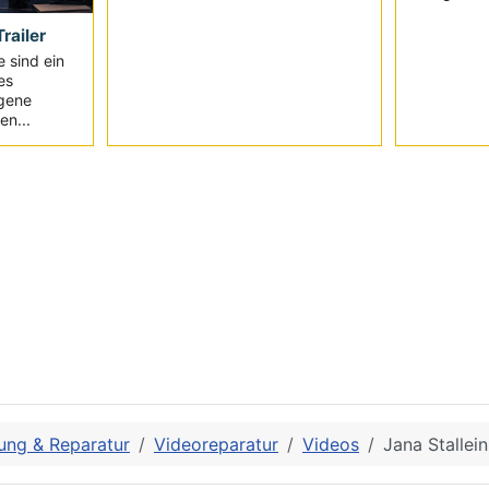
railer
e sind ein
es
igene
en...
ung & Reparatur
Videoreparatur
Videos
Jana Stallei