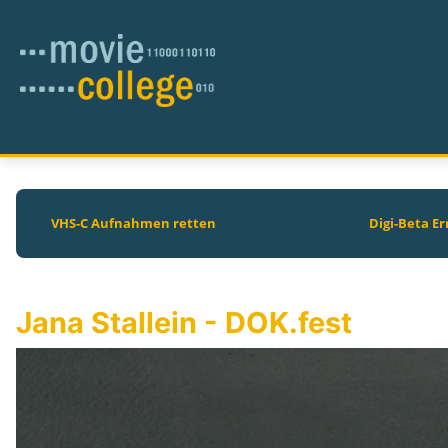
VHS-C Aufnahmen retten
Digi-Beta Er
Jana Stallein - DOK.fest