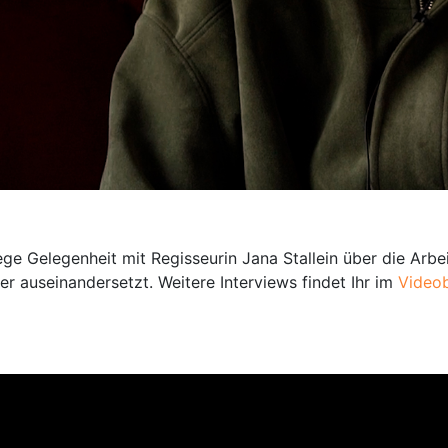
 Gelegenheit mit Regisseurin Jana Stallein über die Arbe
r auseinandersetzt. Weitere Interviews findet Ihr im
Videob