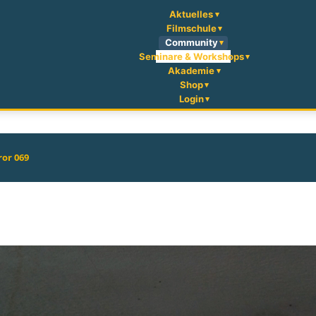
Aktuelles
Filmschule
Community
Seminare & Workshops
Akademie
Shop
Login
ror 069