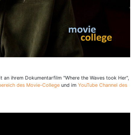
it an ihrem Dokumentarfilm "Where the Waves took Her",
ereich des Movie-College
und im
YouTube Channel des