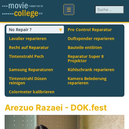
Suchen ...
No Repair ?
Pro Control Reparatur
Lavalier reparieren
Duftspender reparieren
Recht auf Reparatur
Bauteile entlöten
Tintenstrahl Pech
Reparatur Super 8
Projektor
Samsung Reparaturen
Kühlschrank reparieren
Tintenstrahl Düsen
Kamera Belederung
reinigen
reparieren
Colormeter kalibrieren
Arezuo Razaei - DOK.fest