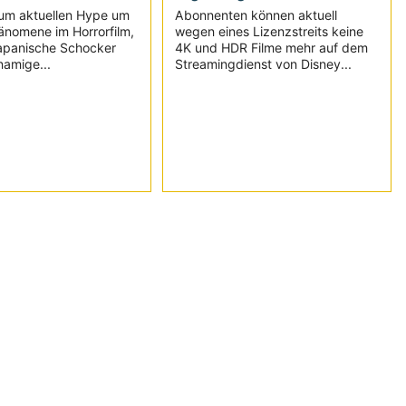
um aktuellen Hype um
Abonnenten können aktuell
änomene im Horrorfilm,
wegen eines Lizenzstreits keine
japanische Schocker
4K und HDR Filme mehr auf dem
namige...
Streamingdienst von Disney...