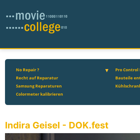
No Repair ?
Pro Control
Recht auf Reparatur
Bauteile en
Samsung Reparaturen
Kühlschrank
Colormeter kalibrieren
Indira Geisel - DOK.fest