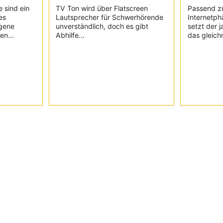
e sind ein
TV Ton wird über Flatscreen
Passend z
es
Lautsprecher für Schwerhörende
Internetph
igene
unverständlich, doch es gibt
setzt der 
en...
Abhilfe...
das gleich