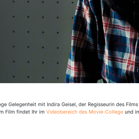
elegenheit mit Indira Geisel, der Regisseurin des Films "P
 Film findet Ihr im
Videobereich des Movie-College
und i