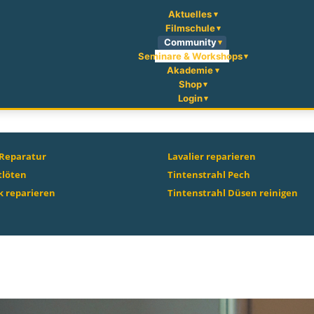
Aktuelles
Filmschule
Community
Seminare & Workshops
Akademie
Shop
Login
 Reparatur
Lavalier reparieren
tlöten
Tintenstrahl Pech
 reparieren
Tintenstrahl Düsen reinigen