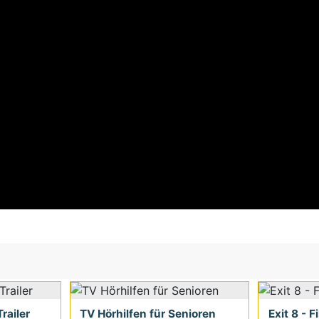
railer
TV Hörhilfen für Senioren
Exit 8 - F