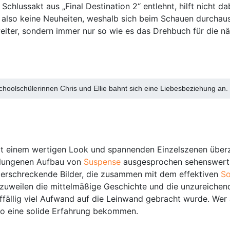
chlussakt aus „Final Destination 2“ entlehnt, hilft nicht 
e also keine Neuheiten, weshalb sich beim Schauen durchaus
weiter, sondern immer nur so wie es das Drehbuch für die n
hoolschülerinnen Chris und Ellie bahnt sich eine Liebesbeziehung an
 einem wertigen Look und spannenden Einzelszenen überzeu
elungenen Aufbau von
Suspense
ausgesprochen sehenswert u
r erschreckende Bilder, die zusammen mit dem effektiven
S
uweilen die mittelmäßige Geschichte und die unzureichend
uffällig viel Aufwand auf die Leinwand gebracht wurde. Wer
no eine solide Erfahrung bekommen.