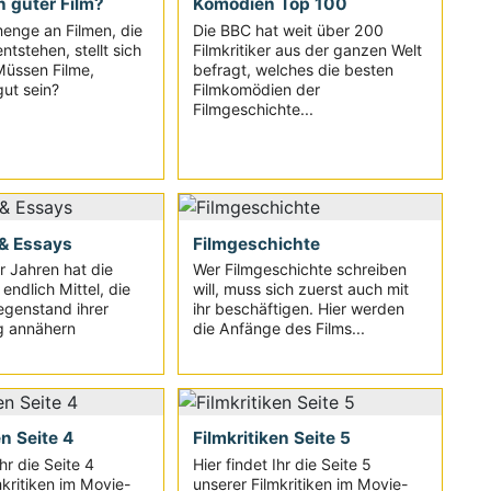
n guter Film?
Komödien Top 100
enge an Filmen, die
Die BBC hat weit über 200
ntstehen, stellt sich
Filmkritiker aus der ganzen Welt
Müssen Filme,
befragt, welches die besten
ut sein?
Filmkomödien der
Filmgeschichte...
& Essays
Filmgeschichte
ar Jahren hat die
Wer Filmgeschichte schreiben
endlich Mittel, die
will, muss sich zuerst auch mit
egenstand ihrer
ihr beschäftigen. Hier werden
g annähern
die Anfänge des Films...
en Seite 4
Filmkritiken Seite 5
Ihr die Seite 4
Hier findet Ihr die Seite 5
mkritiken im Movie-
unserer Filmkritiken im Movie-