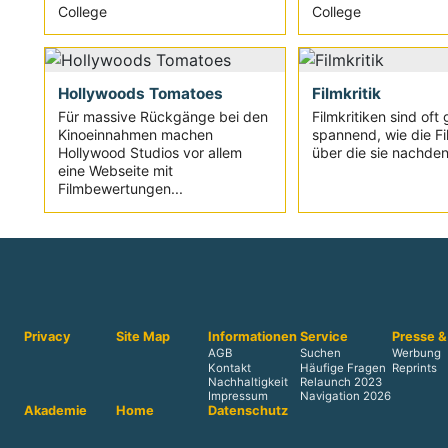
College
College
Hollywoods Tomatoes
Filmkritik
Für massive Rückgänge bei den
Filmkritiken sind oft
Kinoeinnahmen machen
spannend, wie die Fi
Hollywood Studios vor allem
über die sie nachden
eine Webseite mit
Filmbewertungen...
Privacy
Site Map
Informationen
Service
Presse &
AGB
Suchen
Werbung
Kontakt
Häufige Fragen
Reprints
Nachhaltigkeit
Relaunch 2023
Impressum
Navigation 2026
Akademie
Home
Datenschutz