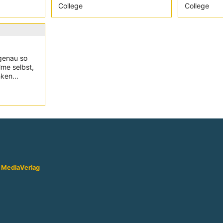
College
College
 genau so
lme selbst,
ken...
 Media
Verlag