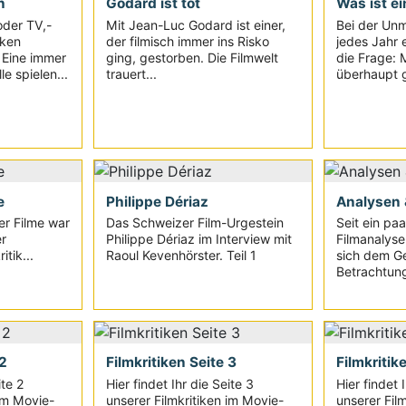
n
Godard ist tot
Was ist ei
oder TV,-
Mit Jean-Luc Godard ist einer,
Bei der Unm
iken
der filmisch immer ins Risko
jedes Jahr e
. Eine immer
ging, gestorben. Die Filmwelt
die Frage: 
e spielen...
trauert...
überhaupt g
e
Philippe Dériaz
Analysen 
r Filme war
Das Schweizer Film-Urgestein
Seit ein pa
r
Philippe Dériaz im Interview mit
Filmanalyse 
tik...
Raoul Kevenhörster. Teil 1
sich dem G
Betrachtun
 2
Filmkritiken Seite 3
Filmkritik
ite 2
Hier findet Ihr die Seite 3
Hier findet 
 im Movie-
unserer Filmkritiken im Movie-
unserer Fil