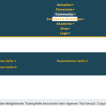
Aktuelles
Filmschule
Community
Seminare & Workshops
Akademie
Shop
Login
en Seite 1
Rezensionen Seite 2
nen-Seite-5
 die titelgebende Todespfeife beschwört den eigenen Tod herauf. Copy