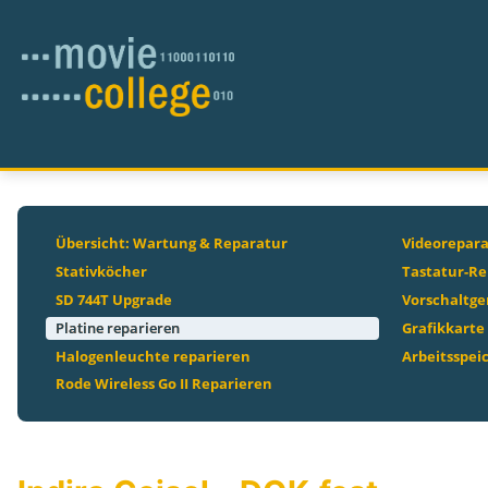
Übersicht: Wartung & Reparatur
Videorepar
Stativköcher
Tastatur-Re
SD 744T Upgrade
Vorschaltge
Platine reparieren
Grafikkarte
Halogenleuchte reparieren
Arbeitsspei
Rode Wireless Go II Reparieren