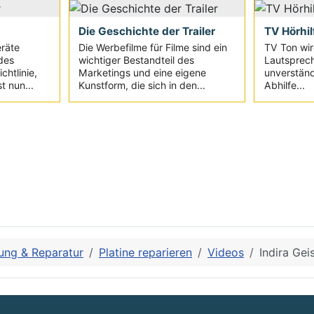
Die Geschichte der Trailer
TV Hörhil
eräte
Die Werbefilme für Filme sind ein
TV Ton wir
des
wichtiger Bestandteil des
Lautsprec
chtlinie,
Marketings und eine eigene
unverständ
t nun...
Kunstform, die sich in den...
Abhilfe...
ung & Reparatur
Platine reparieren
Videos
Indira Gei