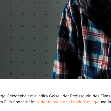
elegenheit mit Indira Geisel, der Regisseurin des Films "P
 Film findet Ihr im
Videobereich des Movie-College
und i