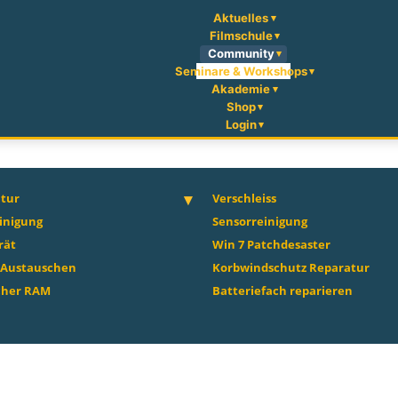
Aktuelles
Filmschule
Community
Seminare & Workshops
Akademie
Shop
Login
atur
Verschleiss
inigung
Sensorreinigung
rät
Win 7 Patchdesaster
 Austauschen
Korbwindschutz Reparatur
cher RAM
Batteriefach reparieren