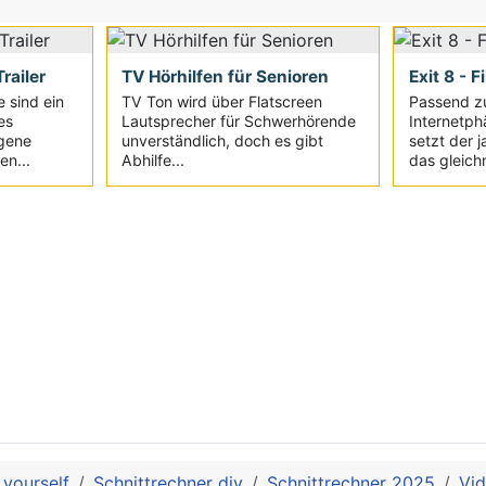
railer
TV Hörhilfen für Senioren
Exit 8 - F
e sind ein
TV Ton wird über Flatscreen
Passend z
es
Lautsprecher für Schwerhörende
Internetph
igene
unverständlich, doch es gibt
setzt der 
en...
Abhilfe...
das gleich
 yourself
Schnittrechner diy
Schnittrechner 2025
Vi