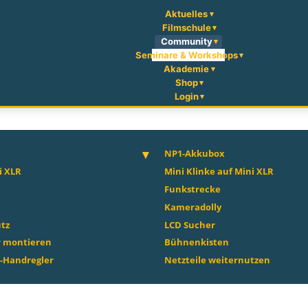
Aktuelles
Filmschule
Community
Seminare & Workshops
Akademie
Shop
Login
NP1-Akkubox
i XLR
Mini Klinke auf Mini XLR
Funkstrecke
Kameradolly
tz
LCD Sucher
r montieren
Bühnenkisten
-Handregler
Netzteile weiternutzen