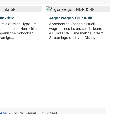
ilmkritik
Ärger wegen HDR & 4K
um aktuellen Hype um
Abonnenten können aktuell
änomene im Horrorfilm,
wegen eines Lizenzstreits keine
japanische Schocker
4K und HDR Filme mehr auf dem
namige...
Streamingdienst von Disney...
deos
Indira Geisel - DOK.fest