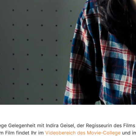
elegenheit mit Indira Geisel, der Regisseurin des Films "P
 Film findet Ihr im
Videobereich des Movie-College
und i