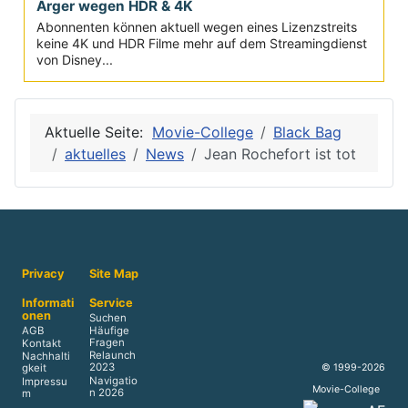
Ärger wegen HDR & 4K
Abonnenten können aktuell wegen eines Lizenzstreits
keine 4K und HDR Filme mehr auf dem Streamingdienst
von Disney...
Aktuelle Seite:
Movie-College
Black Bag
aktuelles
News
Jean Rochefort ist tot
Privacy
Site Map
Informati
Service
onen
Suchen
AGB
Häufige
Fragen
Kontakt
Relaunch
Nachhalti
© 1999-2026
2023
gkeit
Navigatio
Impressu
Movie-College
n 2026
m