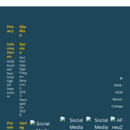
Priv
Site
acy
Ma
p
Info
Ser
rma
vic
tion
e
en
Suc
hen
AGB
Häu
Kont
fige
akt
Frag
Nac
en
hhal
©
Rela
tigk
unc
eit
1999-
h
Impr
202
2026
essu
3
m
Movie-
Navi
gati
College
on
202
6
Pre
Verl
sse
ag