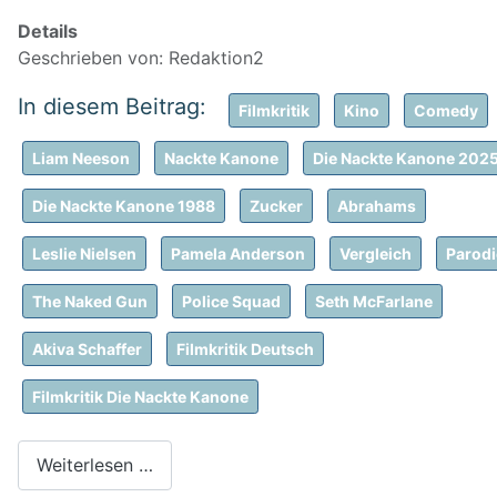
Details
Geschrieben von:
Redaktion2
Filmkritik
Kino
Comedy
Liam Neeson
Nackte Kanone
Die Nackte Kanone 202
Die Nackte Kanone 1988
Zucker
Abrahams
Leslie Nielsen
Pamela Anderson
Vergleich
Parodi
The Naked Gun
Police Squad
Seth McFarlane
Akiva Schaffer
Filmkritik Deutsch
Filmkritik Die Nackte Kanone
Weiterlesen …