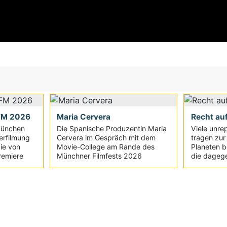
 FFM 2026
Maria Cervera
Recht au
München
Die Spanische Produzentin Maria
Viele unre
erfilmung
Cervera im Gespräch mit dem
tragen zur
ie von
Movie-College am Rande des
Planeten be
remiere
Münchner Filmfests 2026
die dagegen