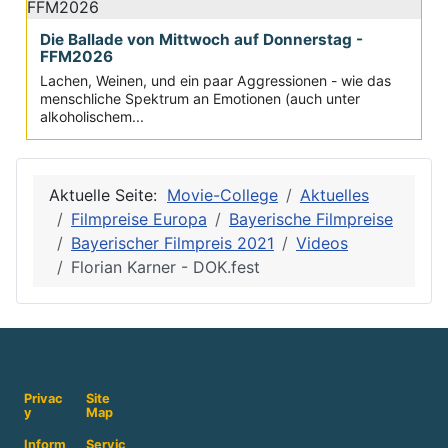
Die Ballade von Mittwoch auf Donnerstag -
FFM2026
Lachen, Weinen, und ein paar Aggressionen - wie das
menschliche Spektrum an Emotionen (auch unter
alkoholischem...
Aktuelle Seite:
Movie-College
Aktuelles
Filmpreise Europa
Bayerische Filmpreise
Bayerischer Filmpreis 2021
Videos
Florian Karner - DOK.fest
Privac
Site
y
Map
Inform
Servic