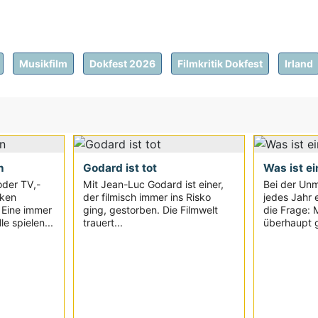
Musikfilm
Dokfest 2026
Filmkritik Dokfest
Irland
n
Godard ist tot
Was ist ei
oder TV,-
Mit Jean-Luc Godard ist einer,
Bei der Unm
iken
der filmisch immer ins Risko
jedes Jahr e
. Eine immer
ging, gestorben. Die Filmwelt
die Frage: 
e spielen...
trauert...
überhaupt g