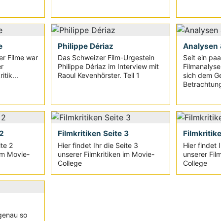
e
Philippe Dériaz
Analysen 
r Filme war
Das Schweizer Film-Urgestein
Seit ein pa
r
Philippe Dériaz im Interview mit
Filmanalyse 
tik...
Raoul Kevenhörster. Teil 1
sich dem G
Betrachtun
 2
Filmkritiken Seite 3
Filmkritik
ite 2
Hier findet Ihr die Seite 3
Hier findet 
 im Movie-
unserer Filmkritiken im Movie-
unserer Fil
College
College
 genau so