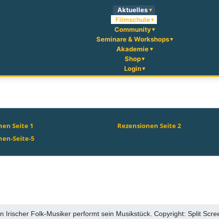
Aktuelles
Filmschule
Community
Seminare & Workshops
Akademie
Shop
Login
en Seite 1
Rezensionen Seite 2
nen-Seite-5
in Irischer Folk-Musiker performt sein Musikstück. Copyright: Split Scre