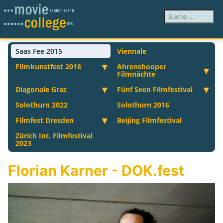
Suchen ...
Saas Fee 2015
Viennale
Filmkunstfest 2018
Ahrenshooper
Filmnächte
Diagonale Graz
Fünf Seen Filmfestival
Solothurn 2022
Solothurn 2016
Filmfest Dresden
Beijing Filmfestival
Zürich Int. Filmfestival
2023
Florian Karner - DOK.fest