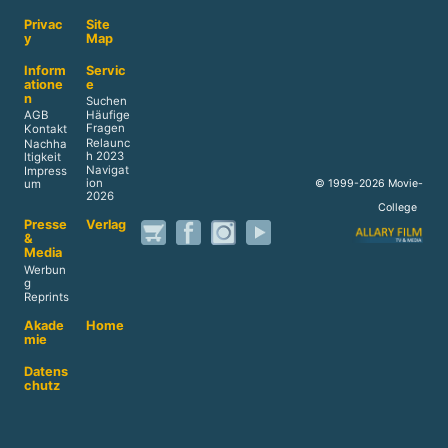
Privac
Site
y
Map
Inform
Servic
atione
e
n
Suchen
AGB
Häufige
Fragen
Kontakt
Relaunc
Nachha
h 2023
ltigkeit
Navigat
Impress
ion
© 1999-2026 Movie-
um
2026
College
Presse
Verlag
&
Media
Werbun
g
Reprints
Akade
Home
mie
Datens
chutz