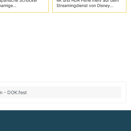
japanische Schocker
4K und HDR Filme mehr auf dem
namige...
Streamingdienst von Disney...
in - DOK.fest