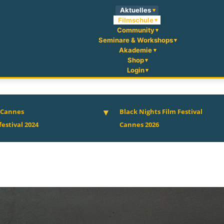
Aktuelles
Filmschule
Community
Seminare & Workshops
Akademie
Shop
Login
l Cannes
Black Nights Film Festival
festival 2024
Cannes 2026