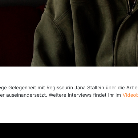
 Gelegenheit mit Regisseurin Jana Stallein über die Arbe
r auseinandersetzt. Weitere Interviews findet Ihr im
Videob