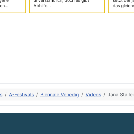
igene
unverständlich, doch es gibt
setzt der 
en...
Abhilfe...
das gleich
ls
A-Festivals
Biennale Venedig
Videos
Jana Stalle