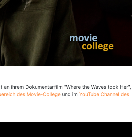
it an ihrem Dokumentarfilm "Where the Waves took Her",
ereich des Movie-College
und im
YouTube Channel des