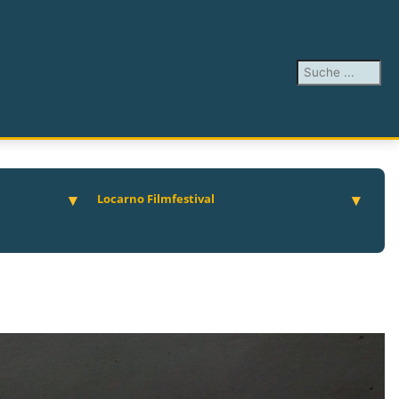
Suchen ...
Locarno Filmfestival