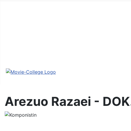
Aktuelles
Filmschule
Community
Seminare & Workshops
Akademie
Shop
Login
Arezuo Razaei - DOK