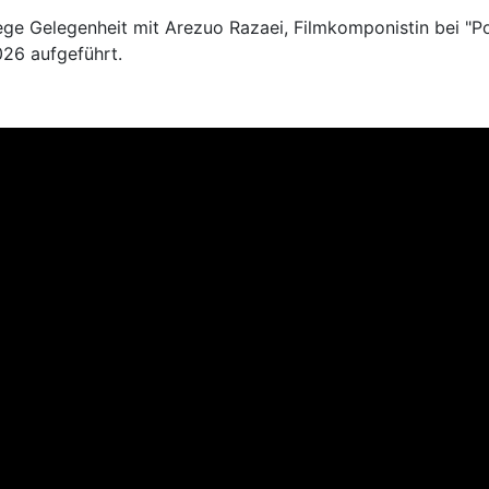
 Gelegenheit mit Arezuo Razaei, Filmkomponistin bei "Poli
026 aufgeführt.