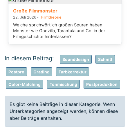
Große Filmmonster
22. Juli 2026
Filmtheorie
Welche sprichwörtlich großen Spuren haben
Monster wie Godzilla, Tarantula und Co. in der
Filmgeschichte hinterlassen?
Sounddesign
Schnitt
Postpro
Grading
Farbkorrektur
Color-Matching
Tonmischung
Postproduktion
Information
Es gibt keine Beiträge in dieser Kategorie. Wenn
Unterkategorien angezeigt werden, können diese
aber Beiträge enthalten.