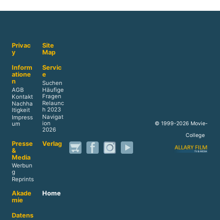
Privac
Site
y
Map
Inform
Servic
atione
e
n
Suchen
AGB
Häufige
Fragen
Kontakt
Relaunc
Nachha
h 2023
ltigkeit
Navigat
Impress
ion
© 1999-2026 Movie-
um
2026
College
Presse
Verlag
&
Media
Werbun
g
Reprints
Akade
Home
mie
Datens