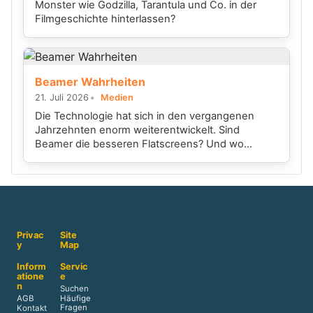
Monster wie Godzilla, Tarantula und Co. in der
Filmgeschichte hinterlassen?
Beamer Wahrheiten
21. Juli 2026
Medien
Die Technologie hat sich in den vergangenen
Jahrzehnten enorm weiterentwickelt. Sind
Beamer die besseren Flatscreens? Und wo...
Privac
Site
y
Map
Inform
Servic
atione
e
n
Suchen
AGB
Häufige
Fragen
Kontakt