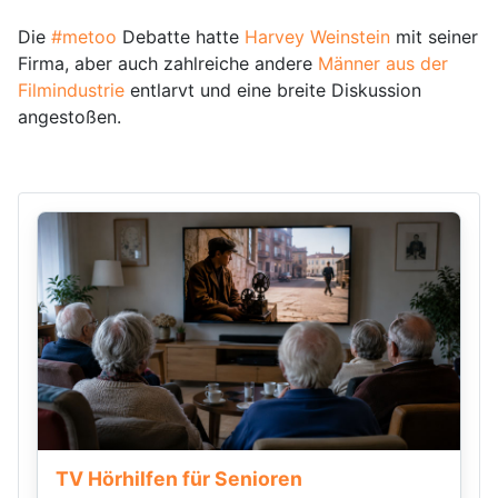
Die
#metoo
Debatte hatte
Harvey Weinstein
mit seiner
Firma, aber auch zahlreiche andere
Männer aus der
Filmindustrie
entlarvt und eine breite Diskussion
angestoßen.
TV Hörhilfen für Senioren