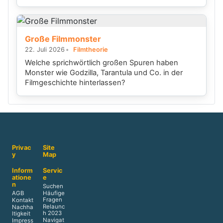
Große Filmmonster
22. Juli 2026
Filmtheorie
Welche sprichwörtlich großen Spuren haben
Monster wie Godzilla, Tarantula und Co. in der
Filmgeschichte hinterlassen?
Privac
Site
y
Map
Inform
Servic
atione
e
n
Suchen
AGB
Häufige
Fragen
Kontakt
Relaunc
Nachha
h 2023
ltigkeit
Navigat
Impress